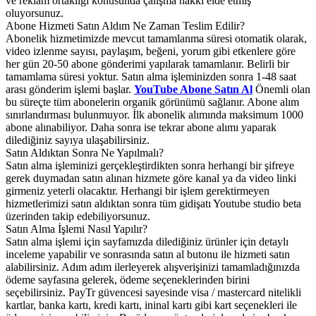
ve reklam ortaklığı konusunda çalışma hakkı elde etmiş
oluyorsunuz.
Abone Hizmeti Satın Aldım Ne Zaman Teslim Edilir?
Abonelik hizmetimizde mevcut tamamlanma süresi otomatik olarak,
video izlenme sayısı, paylaşım, beğeni, yorum gibi etkenlere göre
her gün 20-50 abone gönderimi yapılarak tamamlanır. Belirli bir
tamamlama süresi yoktur. Satın alma işleminizden sonra 1-48 saat
arası gönderim işlemi başlar.
YouTube Abone Satın Al
Önemli olan
bu süreçte tüm abonelerin organik görünümü sağlanır. Abone alım
sınırlandırması bulunmuyor. İlk abonelik alımında maksimum 1000
abone alınabiliyor. Daha sonra ise tekrar abone alımı yaparak
dilediğiniz sayıya ulaşabilirsiniz.
Satın Aldıktan Sonra Ne Yapılmalı?
Satın alma işleminizi gerçekleştirdikten sonra herhangi bir şifreye
gerek duymadan satın alınan hizmete göre kanal ya da video linki
girmeniz yeterli olacaktır. Herhangi bir işlem gerektirmeyen
hizmetlerimizi satın aldıktan sonra tüm gidişatı Youtube studio beta
üzerinden takip edebiliyorsunuz.
Satın Alma İşlemi Nasıl Yapılır?
Satın alma işlemi için sayfamızda dilediğiniz ürünler için detaylı
inceleme yapabilir ve sonrasında satın al butonu ile hizmeti satın
alabilirsiniz. Adım adım ilerleyerek alışverişinizi tamamladığınızda
ödeme sayfasına gelerek, ödeme seçeneklerinden birini
seçebilirsiniz. PayTr güvencesi sayesinde visa / mastercard nitelikli
kartlar, banka kartı, kredi kartı, ininal kartı gibi kart seçenekleri ile