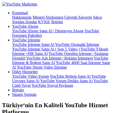
Kurumsal
Hakkımızda
Müşteri Sözleşmesi
Güvenli Alışveriş
Sıkça
Sorulan Sorular
KVKK
İletişim
YouTube Abone
YouTube Abone Satın Al | Düşmeyen Abone
YouTube
Fenomen Paketleri
YouTube İzlenme
YouTube İzlenme Satın Al
YouTube Otomatik İzlenme
YouTube İzlenme Satın Al ( Son 5 Video )
YouTube Yüksek
İzlenme +HR Satın Al
YouTube Önerilen İzlenme | Sıralama
Destekli
YouTube Ads İzlenme | Reklam İzlenmesi
YouTube
İzlenme & Beğeni Satın Al
YouTube 4000 Saat İzlenme Satın
Al
YouTube Shorts Video İzlenme
Diğer Hizmetler
YouTube Video Yorum
YouTube Beğeni Satın Al
YouTube
Upvotes Satın Al
YouTube Yorum Dislike Satın Al
YouTube
Canlı Yayın
YouTube Sosyal Paylaşım
İletişim
Sipariş Sorgula
Türkiye‘nin En Kaliteli YouTube Hizmet
Platformu