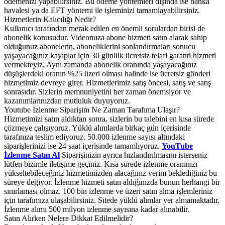
ödemenizi yapabilirsiniz. Bu ödeme yöntemleri dışında ise banka
havalesi ya da EFT yöntemi ile işleminizi tamamlayabilirsiniz.
Hizmetlerin Kalıcılığı Nedir?
Kullanıcı tarafından merak edilen en önemli sorulardan birisi de
abonelik konusudur. Videonuza abone hizmeti satın alarak sahip
olduğunuz abonelerin, aboneliklerini sonlandırmaları sonucu
yaşayacağınız kayıplar için 30 günlük ücretsiz telafi garanti hizmeti
vermekteyiz. Aynı zamanda abonelik oranında yaşayacağınız
düşüşlerdeki oranın %25 üzeri olması halinde ise ücretsiz gönderi
hizmetimiz devreye girer. Hizmetlerimiz satış öncesi, satış ve satış
sonrasıdır. Sizlerin memnuniyetini her zaman önemsiyor ve
kazanımlarınızdan mutluluk duyuyoruz.
Youtube İzlenme Siparişim Ne Zaman Tarafıma Ulaşır?
Hizmetimizi satın aldıktan sonra, sizlerin bu talebini en kısa sürede
çözmeye çalışıyoruz. Yüklü alımlarda birkaç gün içerisinde
tarafınıza teslim ediyoruz. 50.000 izlenme sayısı altındaki
siparişlerinizi ise 24 saat içerisinde tamamlıyoruz.
YouTube
İzlenme Satın Al
Siparişinizin ayrıca hızlandırılmasını isterseniz
lütfen bizimle iletişime geçiniz. Kısa sürede izlenme oranınızı
yükseltebileceğiniz hizmetimizden alacağınız verim beklediğiniz bu
süreye değiyor. İzlenme hizmeti satın aldığınızda bunun herhangi bir
sınırlaması olmaz. 100 bin izlenme ve üzeri satın alma işlemleriniz
için tarafımıza ulaşabilirsiniz. Sitede yüklü alımlar yer almamaktadır.
İzlenme alımı 500 milyon izlenme sayısına kadar alınabilir.
Satın Alırken Nelere Dikkat Edilmelidir?