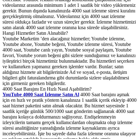
videolarınız arasında minimum 1 adet 1 saatlik bir video yüklemeniz
gerekir. Bunun dışında kanalınızda 4000 saat izlenme süresi kuralını
gerçekleştirmiş olmalısınız. Videolarınız için 4000 saat izlenme
süresi oldukça fazladır ve uzun süreçler gerekir. İzlenme hizmetimizi
satın alarak 4000 saat izlenme oranına kısa sürede ulaşabilirsiniz.
Hangi Hizmetler Satın Alınabilir?
Youtube Marketim ’den alacağınız hizmetler; Youtube izlenme,
Youtube abone, Youtube beğeni, Youtube izlenme süresi, Youtube
4000 saat, Youtube canlı yayın, Youtube sosyal paylaşım, Youtube
favori, Youtube yorum beğeni gibi sizlere sunduğumuz ve kanalınızı
iyileştirici birçok hizmetimiz bulunmaktadır. Bu hizmetleri seçerken
ve kullanırken yapmanız gereken işlemler vardır. Bunlar; satın
aldığınız hizmete ait bilgilerinizde Ad ve soyad, e-posta, iletişim
bilgileri gibi faturalandırma gibi durumlarda sizlere ulaşılabilmesi
için girmeniz gereken bilgilerdir.
4000 Saat Barajını En Hızlı Nasıl Aşabilirim?
YouTube 4000 Saat İzlenme Satın Al
4000 Saat barajını aşmak
için en hızlı ve pratik yöntem kanalınıza 1 saatlik içerik ekleyip 4000
saat hizmet paketini satın almak olacaktır. Bu hizmet sayesinde 1
saatlik içeriğe günlük 500/1000 saat gönderim sağlanarak 4000 saat
barajını kolayca doldurmanızı sağlıyoruz. Endişelenmeyin
izleyicilerin tamamı gerçek kullanıcılardan oluşmakta olup izlenme
süresi analitiğinize yansıdığında izlenme kaynaklarını ayrıca
inceleyebilirsiniz. İşte bu sayede daha fazla izlenme oranına ulaşıyor