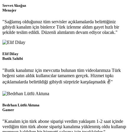
Servet Akoğuz
Menajer
"Sağlamış olduğunuz tüm servisler açıklamalarda belirttiğiniz
gibiydi kanalım için binlerce Türk izlenme aldım gayet hızlı bir
şekilde teslim edildi. Düzenli alımlarım devam ediyor olacak."
Elif Dilay
Butik Sahibi
"Butik kanalımız için mevcutta bulunan tüm videolarımıza Türk
beğeni satın aldık kullanıcılar tamamen gerçek. Hizmet tıpkı
açıklamalarda belirtildiği gibiydi sürprizle karşılaşmadık ✌"
Bedrhan Lütfü Aktuna
Gamer
"Kanalım için türk abone siparişi verdim yaklaşım 1-2 saat içinde
verdiğim tüm türk abone siparişi kanalıma yüklenmiş oldu kullanıp
memnun kaldığım bir hizmetti çalışma için teşekkürler."