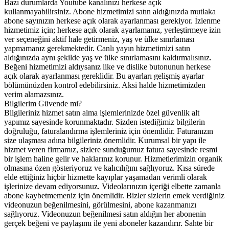
Bazı durumlarda Youtube kanalınızı herkese açık
kullanmayabilirsiniz. Abone hizmetimizi satın aldığınızda mutlaka
abone sayınızın herkese açık olarak ayarlanması gerekiyor. İzlenme
hizmetimiz için; herkese açık olarak ayarlamanız, yerleştirmeye izin
ver seçeneğini aktif hale getirmeniz, yaş ve ülke sınırlaması
yapmamanız gerekmektedir. Canlı yayın hizmetimizi satın
aldığınızda aynı şekilde yaş ve ülke sınırlamasını kaldırmalısınız.
Beğeni hizmetimizi aldıysanız like ve dislike butonunun herkese
açık olarak ayarlanması gereklidir. Bu ayarları gelişmiş ayarlar
bölümünüzden kontrol edebilirsiniz. Aksi halde hizmetimizden
verim alamazsınız.
Bilgilerim Güvende mi?
Bilgileriniz hizmet satın alma işlemlerinizde özel güvenlik alt
yapımız sayesinde korunmaktadır. Sizden istediğimiz bilgilerin
doğruluğu, faturalandırma işlemleriniz için önemlidir. Faturanızın
size ulaşması adına bilgileriniz önemlidir. Kurumsal bir yapı ile
hizmet veren firmamız, sizlere sunduğumuz fatura sayesinde resmi
bir işlem haline gelir ve haklarınız korunur. Hizmetlerimizin organik
olmasına özen gösteriyoruz ve kalıcılığını sağlıyoruz. Kısa sürede
elde ettiğiniz hiçbir hizmette kayıplar yaşamadan verimli olarak
işlerinize devam ediyorsunuz. Videolarınızın içeriği elbette zamanla
abone kaybetmemeniz için önemlidir. Bizler sizlerin emek verdiğiniz
videonuzun beğenilmesini, görülmesini, abone kazanmanızı
sağlıyoruz. Videonuzun beğenilmesi satın aldığın her abonenin
gerçek beğeni ve paylaşımı ile yeni aboneler kazandırır. Sahte bir