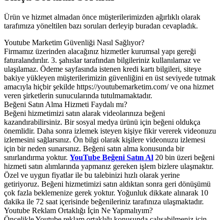
Ürün ve hizmet almadan önce müşterilerimizden ağırlıklı olarak
tarafımıza yöneltilen bazı soruları derleyip buradan cevapladık.
Youtube Marketim Güvenliği Nasıl Sağlıyor?
Firmamız üzerinden alacağınız hizmetler kurumsal yapı gereği
faturalandırılır. 3. şahıslar tarafından bilgileriniz kullanılamaz ve
ulaşılamaz. Ödeme sayfasında istenen kredi kartı bilgileri, siteye
bakiye yükleyen müşterilerimizin güvenliğini en üst seviyede tutmak
amacıyla hiçbir şekilde https://youtubemarketim.com/ ve ona hizmet
veren şirketlerin sunucularında tutulmamaktadır.
Beğeni Satın Alma Hizmeti Faydalı mı?
Beğeni hizmetimizi satın alarak videolarınıza beğeni
kazandırabilirsiniz. Bir sosyal medya ürünü için beğeni oldukça
önemlidir. Daha sonra izlemek isteyen kişiye fikir vererek videonuzu
izlemesini sağlarsınız. Ön bilgi olarak kişilere videonuzu izlemesi
için bir neden sunarsınız. Beğeni satın alma konusunda bir
sınırlandırma yoktur.
YouTube Beğeni Satın Al
20 bin üzeri beğeni
hizmeti satın alımlarında yapmanız gereken işlem bizlere ulaşmaktır.
Özel ve uygun fiyatlar ile bu talebinizi hızlı olarak yerine
getiriyoruz. Beğeni hizmetimizi satın aldıktan sonra geri dönüşümü
çok fazla beklemenize gerek yoktur. Yoğunluk dikkate alınarak 10
dakika ile 72 saat içerisinde beğenileriniz tarafınıza ulaşmaktadır.
Youtube Reklam Ortaklığı İçin Ne Yapmalıyım?
Öncelikle Youtube reklam ortaklığı konusunda çalışabilmeniz için