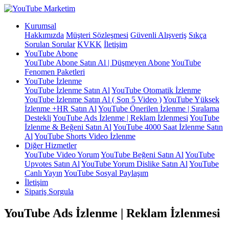
Kurumsal
Hakkımızda
Müşteri Sözleşmesi
Güvenli Alışveriş
Sıkça
Sorulan Sorular
KVKK
İletişim
YouTube Abone
YouTube Abone Satın Al | Düşmeyen Abone
YouTube
Fenomen Paketleri
YouTube İzlenme
YouTube İzlenme Satın Al
YouTube Otomatik İzlenme
YouTube İzlenme Satın Al ( Son 5 Video )
YouTube Yüksek
İzlenme +HR Satın Al
YouTube Önerilen İzlenme | Sıralama
Destekli
YouTube Ads İzlenme | Reklam İzlenmesi
YouTube
İzlenme & Beğeni Satın Al
YouTube 4000 Saat İzlenme Satın
Al
YouTube Shorts Video İzlenme
Diğer Hizmetler
YouTube Video Yorum
YouTube Beğeni Satın Al
YouTube
Upvotes Satın Al
YouTube Yorum Dislike Satın Al
YouTube
Canlı Yayın
YouTube Sosyal Paylaşım
İletişim
Sipariş Sorgula
YouTube Ads İzlenme | Reklam İzlenmesi