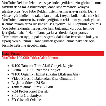
YouTube Reklam İzlenmesi sayesinde içeriklerinizin görüntülenme
sayısını daha fazla kullanıcıya, daha kısa zamanda kolayca
ulaştırıyoruz. YouTube Reklam İzlenmesinin işleyiş şekli; Daha
yüksek görüntülenme rakamları almak isteyen kullanıcılarımız için
YouTube platformu üzerinde içeriğinizin reklamını yaparak yüksek
izlenme rakamlarına ulaşmasını sağlıyoruz. %100 optimize edilmiş
YouTube reklamları sayesinde hem bütçenizi koruyor, hem de
içeriğinizi daha fazla kullanıcıya kısa sürede ulaştırıyoruz.
Tercihinize en uygun paketi seçerek dakikalar içerisinde kolayca
sipariş verebilirsiniz. Daha yüksek görüntülenme paketleri için
bizimle iletişime geçebilirsiniz.
Hızlı Teslim!
YouTube
100.000 Türk (Ads) İzlenme
%100 Tamamı Türk Aktif Gerçek İzleyici
Ekstra +10.000 İzlenme Hediye!
%100 Organik Hizmet (Ekstra Etkileşim Alır)
Video Süresi 5 Dakikadan Kısa Olmalıdır!
Başlama Süresi: 24 Saat
Tamamlanma Süresi: 2 Gün
7/24 Profesyonel Destek
Şifreniz Gerekmiyor
3D Güvenli Ödeme