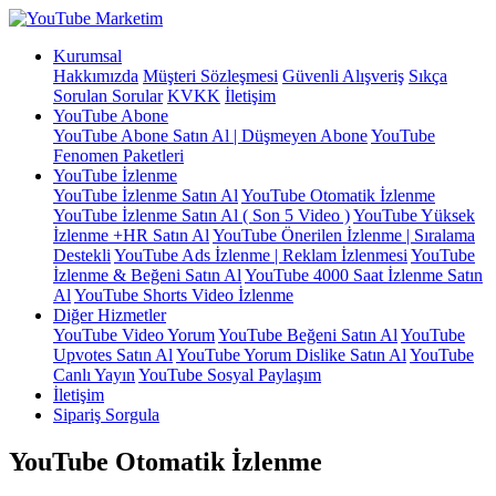
Kurumsal
Hakkımızda
Müşteri Sözleşmesi
Güvenli Alışveriş
Sıkça
Sorulan Sorular
KVKK
İletişim
YouTube Abone
YouTube Abone Satın Al | Düşmeyen Abone
YouTube
Fenomen Paketleri
YouTube İzlenme
YouTube İzlenme Satın Al
YouTube Otomatik İzlenme
YouTube İzlenme Satın Al ( Son 5 Video )
YouTube Yüksek
İzlenme +HR Satın Al
YouTube Önerilen İzlenme | Sıralama
Destekli
YouTube Ads İzlenme | Reklam İzlenmesi
YouTube
İzlenme & Beğeni Satın Al
YouTube 4000 Saat İzlenme Satın
Al
YouTube Shorts Video İzlenme
Diğer Hizmetler
YouTube Video Yorum
YouTube Beğeni Satın Al
YouTube
Upvotes Satın Al
YouTube Yorum Dislike Satın Al
YouTube
Canlı Yayın
YouTube Sosyal Paylaşım
İletişim
Sipariş Sorgula
YouTube Otomatik İzlenme