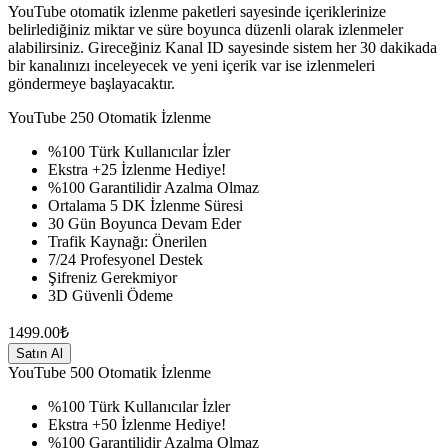
YouTube otomatik izlenme paketleri sayesinde içeriklerinize
belirlediğiniz miktar ve süre boyunca düzenli olarak izlenmeler
alabilirsiniz. Gireceğiniz Kanal ID sayesinde sistem her 30 dakikada
bir kanalınızı inceleyecek ve yeni içerik var ise izlenmeleri
göndermeye başlayacaktır.
YouTube
250 Otomatik İzlenme
%100 Türk Kullanıcılar İzler
Ekstra +25 İzlenme Hediye!
%100 Garantilidir Azalma Olmaz
Ortalama 5 DK İzlenme Süresi
30 Gün Boyunca Devam Eder
Trafik Kaynağı: Önerilen
7/24 Profesyonel Destek
Şifreniz Gerekmiyor
3D Güvenli Ödeme
1499.00₺
Satın Al
YouTube
500 Otomatik İzlenme
%100 Türk Kullanıcılar İzler
Ekstra +50 İzlenme Hediye!
%100 Garantilidir Azalma Olmaz