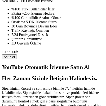
YouTube
2.500 Otomatik İzlenme
%100 Türk Kullanıcılar İzler
Ekstra +250 İzlenme Hediye!
%100 Garantilidir Azalma Olmaz
Ortalama 5 DK İzlenme Süresi
30 Gün Boyunca Devam Eder
Trafik Kaynağı: Önerilen
7/24 Profesyonel Destek
Şifreniz Gerekmiyor
3D Güvenli Ödeme
10999.00₺
Satın Al
YouTube Otomatik İzlenme Satın Al
Her Zaman Sizinle İletişim Halindeyiz.
Siparişinizin öncesi ve sonrasında bizimle 7/24 iletişim halinde
kalabilirsiniz. Siparişinizle alakalı tüm soru ve problemleri bizlere
iletişim formu üzerinden gönderebilirsiniz. Siparişinizin son
durumunu kontrol etmek için sipariş sorgulama butonunu
kullanabilirsiniz. Sizinle sürekli iletişim halindeyiz destek almaktan